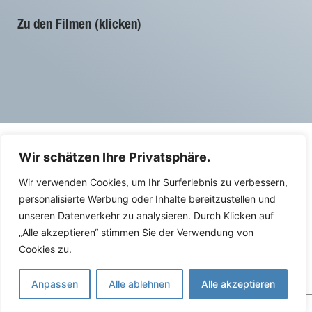
Zu den Filmen (klicken)
Wir schätzen Ihre Privatsphäre.
Wir verwenden Cookies, um Ihr Surferlebnis zu verbessern,
personalisierte Werbung oder Inhalte bereitzustellen und
Pressebüro Seegrund
Impressum
unseren Datenverkehr zu analysieren. Durch Klicken auf
Bohl 6
AGB
„Alle akzeptieren“ stimmen Sie der Verwendung von
Postfach 445
Kontakt
9000 St.Gallen
Cookies zu.
+41 (0)71 671 10 73
info@seegrund.ch
Anpassen
Alle ablehnen
Alle akzeptieren
© seegrund.ch | Design: © proclamation.ch